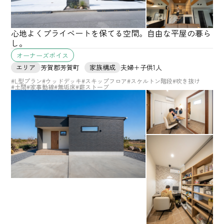
心地よくプライベートを保てる空間。自由な平屋の暮ら
し。
オーナーズボイス
エリア
芳賀郡芳賀町
家族構成
夫婦＋子供1人
#L型プラン
#ウッドデッキ
#スキップフロア
#スケルトン階段
#吹き抜け
#土間
#家事動線
#無垢床
#薪ストーブ