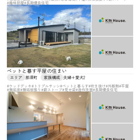
#趣味部屋
#長期優良住宅
ペットと暮す平屋の住まい
エリア
那須町
家族構成
夫婦+愛犬2
#ウッドデッキ
#トリプルサッシ
#ペットと暮らす
#吹き抜け
#外断熱
#平屋
#無垢床
#無垢板張り
#薪ストーブ
#見せ梁
#造作洗面
#長期優良住宅