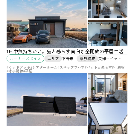
1日中気持ちいい。猫と暮らす南向き全開放の平屋生活
エリア
下野市
家族構成
夫婦＋ペット
オーナーズボイス
#ウッドデッキ
#シアタールーム
#スキップフロア
#ペットと暮らす
#化粧梁
#家事動線
#平屋