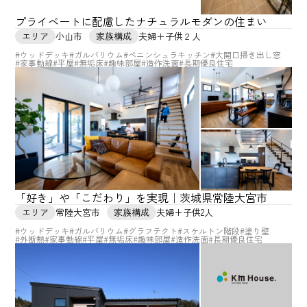
プライベートに配慮したナチュラルモダンの住まい
エリア
小山市
家族構成
夫婦＋子供２人
#ウッドデッキ
#ガルバリウム
#ペニンシュラキッチン
#大開口掃き出し窓
#家事動線
#平屋
#無垢床
#趣味部屋
#造作洗面
#長期優良住宅
「好き」や「こだわり」を実現｜茨城県常陸大宮市
エリア
常陸大宮市
家族構成
夫婦+子供2人
#ウッドデッキ
#ガルバリウム
#グラフテクト
#スケルトン階段
#塗り壁
#外断熱
#家事動線
#平屋
#無垢床
#趣味部屋
#造作洗面
#長期優良住宅