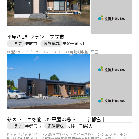
平屋のL型プラン｜笠間市
エリア
笠間市
家族構成
夫婦+愛犬1
#L型
#ウッドデッキ
#ペットスペース
#可動棚収納
#平屋
薪ストーブを愉しむ平屋の暮らし｜宇都宮市
エリア
宇都宮市
家族構成
夫婦+子供2人
#ウッドデッキ
#ペットと暮らす
#ペットスペース
#ペニンシュラキッチン
#化粧梁
#土間スペース
#外断熱
#家事導線
#平屋
#無垢板張り
#薪ストーブ