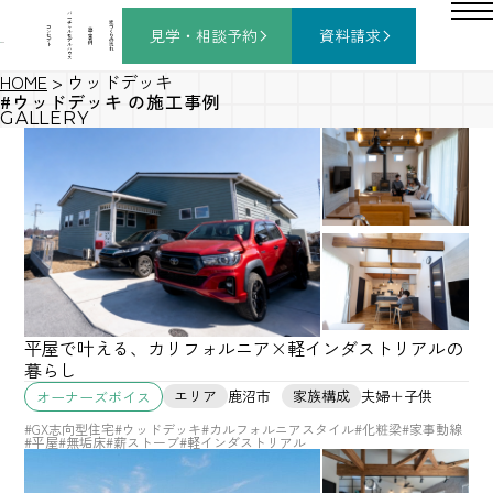
バ
ー
チ
家
コ
ャ
づ
見学・相談
予約
資料請求
施
ン
ル
く
工
セ
モ
り
事
プ
デ
の
例
ト
ル
流
ハ
れ
ウ
ス
HOME
>
ウッドデッキ
#ウッドデッキ の施工事例
GALLERY
平屋で叶える、カリフォルニア×軽インダストリアルの
暮らし
エリア
鹿沼市
家族構成
夫婦＋子供
オーナーズボイス
#GX志向型住宅
#ウッドデッキ
#カルフォルニアスタイル
#化粧梁
#家事動線
#平屋
#無垢床
#薪ストーブ
#軽インダストリアル