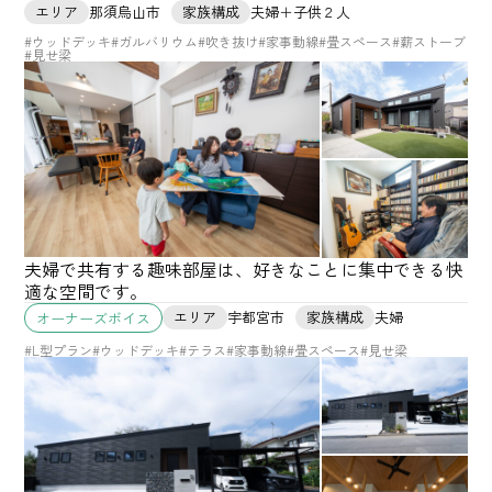
エリア
那須烏山市
家族構成
夫婦＋子供２人
#ウッドデッキ
#ガルバリウム
#吹き抜け
#家事動線
#畳スペース
#薪ストーブ
#見せ梁
夫婦で共有する趣味部屋は、好きなことに集中できる快
適な空間です。
エリア
宇都宮市
家族構成
夫婦
オーナーズボイス
#L型プラン
#ウッドデッキ
#テラス
#家事動線
#畳スペース
#見せ梁