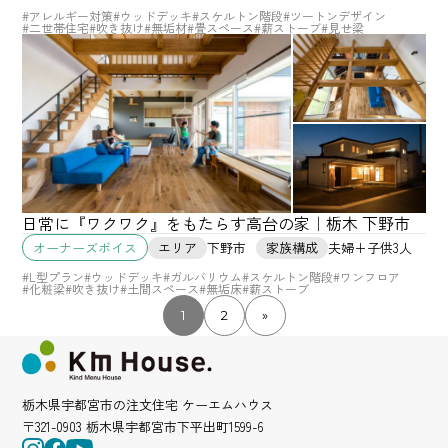
#アレルギー対策
#ウッドデッキ
#スケルトン階段
#ツートンデザイン
#二世帯住宅
#吹き抜け
#無垢材
#畳スペース
#薪ストーブ
#見せ梁
日常に『ワクワク』をもたらす高台の家｜栃木 下野市
エリア
下野市
家族構成
夫婦+子供3人
オーナーズボイス
#L型プラン
#ウッドデッキ
#ガルバリウム
#スケルトン階段
#ワンフロア
#化粧梁
#吹き抜け
#土間スペース
#無垢床
#薪ストーブ
1
2
»
栃木県宇都宮市の注文住宅 ケーエムハウス
〒321-0903 栃木県宇都宮市下平出町1599-6