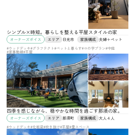
シンプル×時短。暮らしを整える平屋スタイルの家
エリア
日光市
家族構成
夫婦＋ペット
オーナーズボイス
#ウッドデッキ
#グラフテクト
#ペットと暮らす
#ロの字プラン
#中庭
#家事動線
#平屋
四季を感じながら、穏やかな時間を過ごす那須の家。
エリア
那須町
家族構成
大人４人
オーナーズボイス
#ウッドデッキ
#化粧梁
#吹き抜け
#平屋
#畳スペース