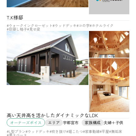
T.K様邸
#ウォークインクローゼット
#ウッドデッキ
#コの字
#ホテルライク
#目隠し格子
#見せ梁
高い天井高を活かしたダイナミックなLDK
エリア
宇都宮市
家族構成
夫婦＋子供
オーナーズボイス
#L型プラン
#ウッドデッキ
#吹き抜け
#堀こたつ
#家事動線
#平屋
#無垢床
#畳スペース