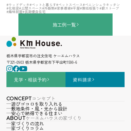
#ウッドデッキ
#ペットと暮らす
#ペットスペース
#ペニンシュラキッチン
#化粧梁
#土間スペース
#外断熱
#家事導線
#平屋
#無垢板張り
#薪ストーブ
#趣味部屋
#長期優良住宅
施工例一覧
栃木県宇都宮市の注文住宅 ケーエムハウス
〒321-0903 栃木県宇都宮市下平出町1599-6
見学・相談
予約
資料請求
コンセプト
CONCEPT
遊びゴコロを取り入れる
敷地条件・風・光から設計
安心で納得できる住まい
ケーエムハウスの家づくり
ABOUT
家づくりの流れ
家づくりコラム