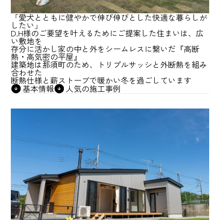
「愛犬とともに健やかで伸び伸びとした快適な暮らしが
したい」
D.H様のご要望を叶えるためにご提案した住まいは、広
い敷地を
存分に活かし家の中と外をシームレスに繋いだ『高断
熱・高気密の平屋』
建築地は那須町のため、トリプルサッシと外断熱を組み
合わせた
断熱仕様と薪ストーブで暖かい冬を過ごしています
基本情報
人気の施工事例