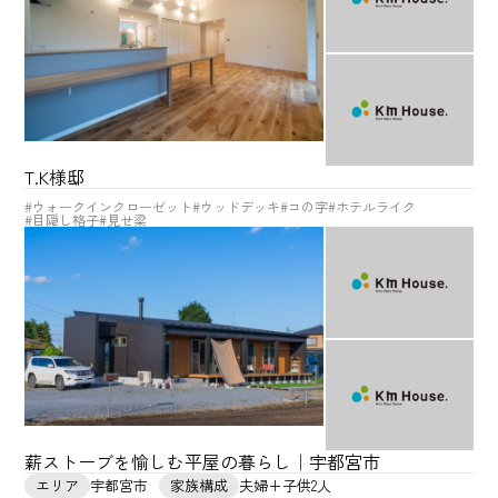
T.K様邸
#ウォークインクローゼット
#ウッドデッキ
#コの字
#ホテルライク
#目隠し格子
#見せ梁
薪ストーブを愉しむ平屋の暮らし｜宇都宮市
エリア
宇都宮市
家族構成
夫婦+子供2人