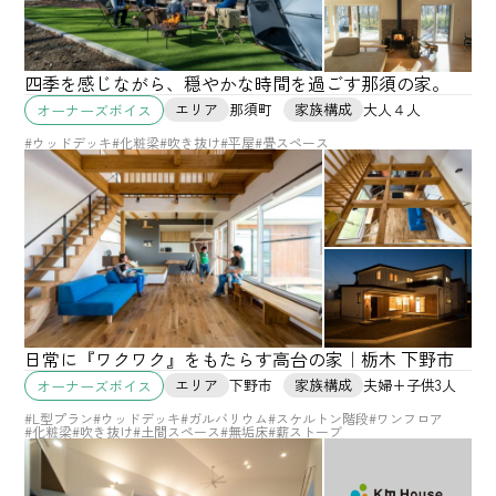
四季を感じながら、穏やかな時間を過ごす那須の家。
エリア
那須町
家族構成
大人４人
オーナーズボイス
#ウッドデッキ
#化粧梁
#吹き抜け
#平屋
#畳スペース
日常に『ワクワク』をもたらす高台の家｜栃木 下野市
エリア
下野市
家族構成
夫婦+子供3人
オーナーズボイス
#L型プラン
#ウッドデッキ
#ガルバリウム
#スケルトン階段
#ワンフロア
#化粧梁
#吹き抜け
#土間スペース
#無垢床
#薪ストーブ