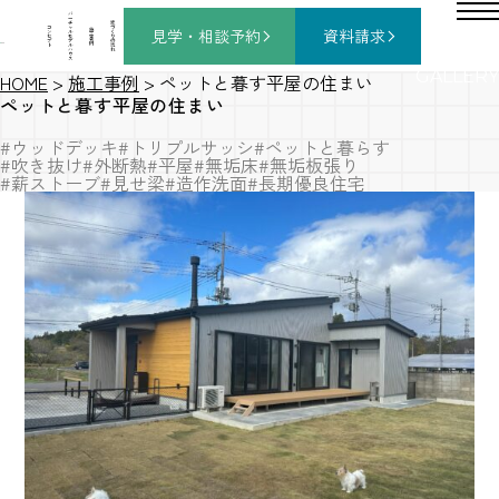
バ
ー
チ
家
コ
ャ
づ
見学・相談
予約
資料請求
施
ン
ル
く
工
セ
モ
り
事
プ
デ
の
例
ト
ル
流
ハ
れ
ウ
ス
GALLERY
HOME
>
施工事例
>
ペットと暮す平屋の住まい
ペットと暮す平屋の住まい
#ウッドデッキ
#トリプルサッシ
#ペットと暮らす
#吹き抜け
#外断熱
#平屋
#無垢床
#無垢板張り
#薪ストーブ
#見せ梁
#造作洗面
#長期優良住宅