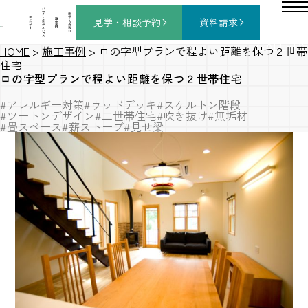
バ
ー
チ
家
コ
ャ
づ
見学・相談
予約
資料請求
施
ン
ル
く
工
セ
モ
り
事
プ
デ
の
例
ト
ル
流
ハ
れ
ウ
ス
GALLERY
HOME
>
施工事例
>
ロの字型プランで程よい距離を保つ２世帯
住宅
ロの字型プランで程よい距離を保つ２世帯住宅
#アレルギー対策
#ウッドデッキ
#スケルトン階段
#ツートンデザイン
#二世帯住宅
#吹き抜け
#無垢材
#畳スペース
#薪ストーブ
#見せ梁