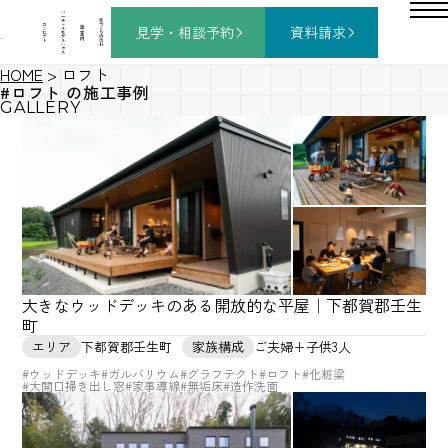
バ
ー
チ
家
コ
ャ
づ
見学・相談
予約
資料請求
施
ン
ル
く
工
セ
モ
り
事
プ
デ
の
例
ト
ル
流
ハ
れ
ウ
ス
HOME
>
ロフト
#ロフト の施工事例
GALLERY
大きなウッドデッキのある開放的な平屋｜下都賀郡壬生
町
エリア
下都賀郡壬生町
家族構成
ご夫婦+子供3人
#ウッドデッキ
#ガルバリウム
#グラフテクト
#ロフト
#化粧梁
#大開口掃き出し窓
#家事導線
#無垢床
#造作洗面