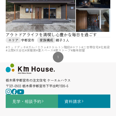
アウトドアライフを満喫し心豊かな毎日を過ごす
エリア
宇都宮市
家族構成
親子３人
#ウッドデッキ
#ガルバリウム
#スケルトン階段
#ロフト
#二世帯住宅
#化粧梁
#土間
#大谷石
#床暖房
#畳スペース
#薪ストーブ
#趣味部屋
1
栃木県宇都宮市の注文住宅 ケーエムハウス
〒321-0903 栃木県宇都宮市下平出町1599-6
見学・相談
予約
資料請求