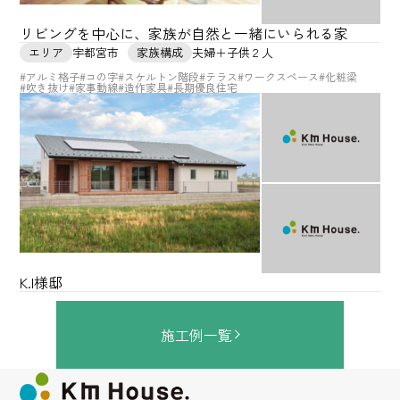
リビングを中心に、家族が自然と一緒にいられる家
エリア
宇都宮市
家族構成
夫婦＋子供２人
#アルミ格子
#コの字
#スケルトン階段
#テラス
#ワークスペース
#化粧梁
#吹き抜け
#家事動線
#造作家具
#長期優良住宅
K.I様邸
施工例一覧