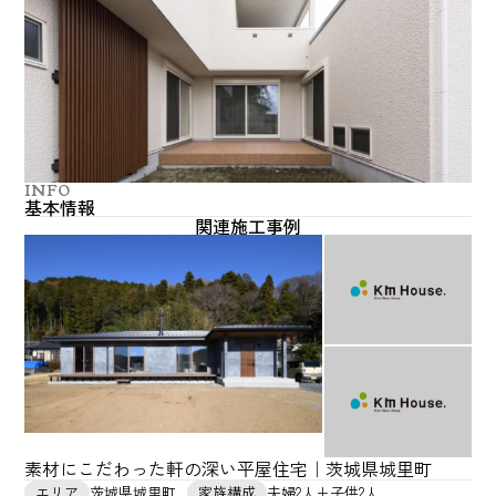
INFO
基本情報
関連施工事例
素材にこだわった軒の深い平屋住宅｜茨城県城里町
エリア
茨城県城里町
家族構成
夫婦2人+子供2人