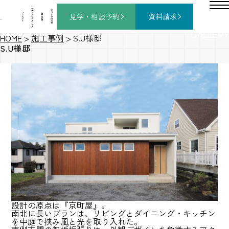
バ
ー
チ
家
コ
ャ
づ
見学・相談
予約
資料請求
施
ン
ル
く
工
セ
モ
り
事
プ
デ
の
例
ト
ル
流
ハ
れ
ウ
ス
GALLERY
HOME
>
施工事例
>
S.U様邸
S.U様邸
設計の原点は『京町屋』。
南北に長いプランは、リビングとダイニング・キッチン
を中庭で挟み風と光を取り入れた。