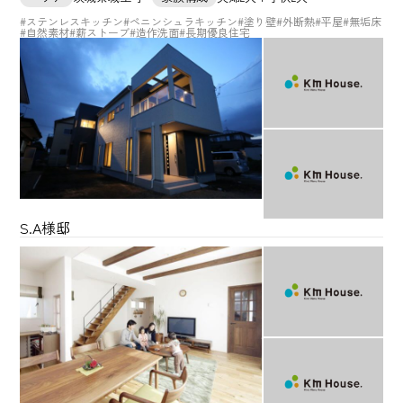
#ステンレスキッチン
#ペニンシュラキッチン
#塗り壁
#外断熱
#平屋
#無垢床
#自然素材
#薪ストーブ
#造作洗面
#長期優良住宅
S.A様邸