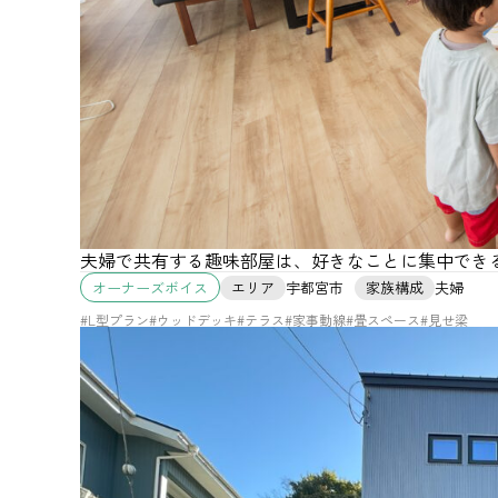
夫婦で共有する趣味部屋は、好きなことに集中でき
エリア
宇都宮市
家族構成
夫婦
オーナーズボイス
#L型プラン
#ウッドデッキ
#テラス
#家事動線
#畳スペース
#見せ梁