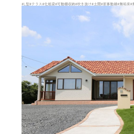
#L型
#テラス
#化粧梁
#可動棚収納
#吹き抜け
#土間
#家事動線
#無垢床
#