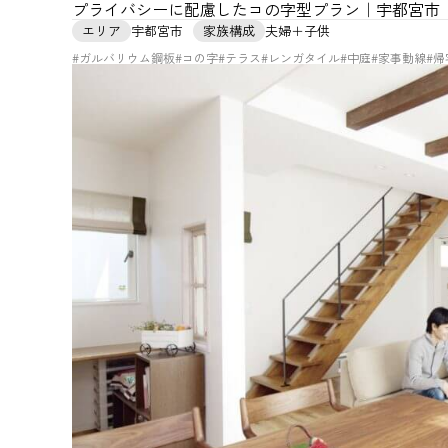
プライバシーに配慮したコの字型プラン｜宇都宮市
エリア
宇都宮市
家族構成
夫婦＋子供
#ガルバリウム鋼板
#コの字
#テラス
#レンガタイル
#中庭
#家事動線
#帰