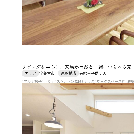
リビングを中心に、家族が自然と一緒にいられる家
エリア
宇都宮市
家族構成
夫婦＋子供２人
#アルミ格子
#コの字
#スケルトン階段
#テラス
#ワークスペース
#化粧