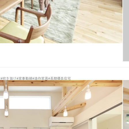
梁
#吹き抜け
#家事動線
#造作家具
#長期優良住宅