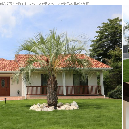
無垢板張り
#物干しスペース
#畳スペース
#造作家具
#飾り棚