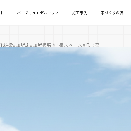
ト
バーチャルモデルハウス
施工事例
家づくりの流れ
#化粧梁
#無垢床
#無垢板張り
#畳スペース
#見せ梁