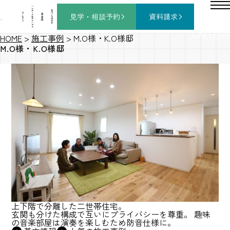
バ
ー
チ
家
コ
ャ
づ
見学・相談
予約
資料請求
施
ン
ル
く
工
セ
モ
り
事
プ
デ
の
例
ト
ル
流
ハ
れ
ウ
ス
GALLERY
HOME
>
施工事例
>
M.O様・K.O様邸
M.O様・K.O様邸
上下階で分離した二世帯住宅。
玄関も分けた構成で互いにプライバシーを尊重。 趣味
の音楽部屋は演奏を楽しむため防音仕様に。