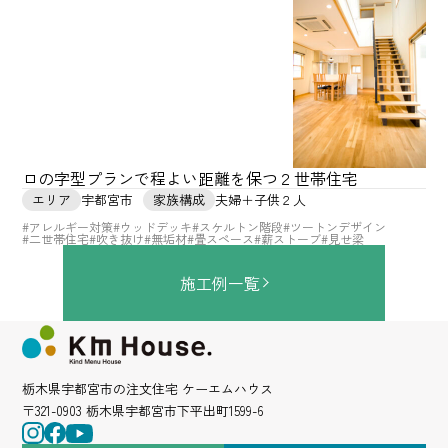
ロの字型プランで程よい距離を保つ２世帯住宅
エリア
宇都宮市
家族構成
夫婦＋子供２人
#アレルギー対策
#ウッドデッキ
#スケルトン階段
#ツートンデザイン
#二世帯住宅
#吹き抜け
#無垢材
#畳スペース
#薪ストーブ
#見せ梁
施工例一覧
栃木県宇都宮市の注文住宅 ケーエムハウス
〒321-0903 栃木県宇都宮市下平出町1599-6