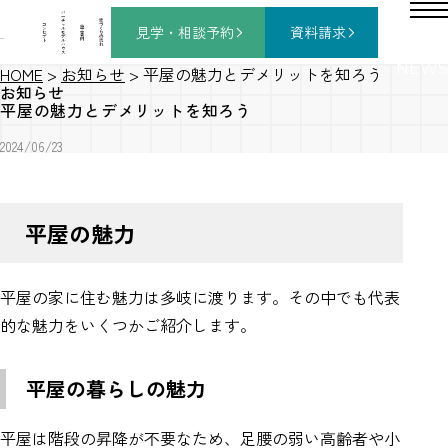
バ
ー
チ
家
コ
ャ
づ
見学・相談
予約
資料請求
施
ン
ル
く
工
セ
モ
り
事
プ
デ
の
例
ト
ル
流
ハ
れ
ウ
ス
NEWS
HOME
>
お知らせ
>
平屋の魅力とデメリットを知ろう
お知らせ
平屋の魅力とデメリットを知ろう
2024/06/23
平屋の魅力
平屋の家に住む魅力は多岐に渡ります。その中でも代表
的な魅力をいくつかご紹介します。
平屋の暮らしの魅力
平屋は階段の昇降が不要なため、足腰の弱い高齢者や小