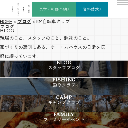
バ
ー
チ
家
コ
ャ
づ
見学・相談
予約
資料請求
施
ン
ル
く
工
セ
モ
り
事
プ
デ
の
例
ト
ル
流
ハ
れ
ウ
ス
HOME
>
ブログ
>
KM自転車クラブ
ブログ
BLOG
現場のこと、スタッフのこと、趣味のこと。
家づくりの裏側にある、ケーエムハウスの日常を気
軽に綴っています。
BLOG
スタッフブログ
FISHING
釣りクラブ
CAMP
キャンプクラブ
FAMILY
ファミリーイベント