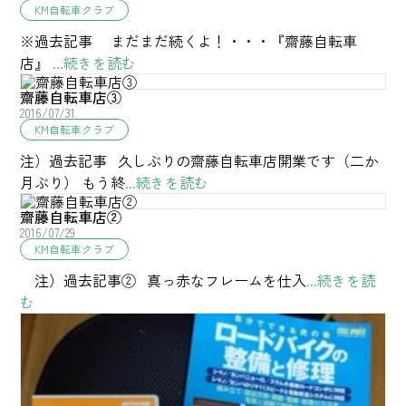
KM自転車クラブ
※過去記事 まだまだ続くよ！・・・『齋藤自転車
店』
...続きを読む
齋藤自転車店③
2016/07/31
KM自転車クラブ
注）過去記事 久しぶりの齋藤自転車店開業です（二か
月ぶり） もう終
...続きを読む
齋藤自転車店②
2016/07/29
KM自転車クラブ
注）過去記事② 真っ赤なフレームを仕入
...続きを読
む