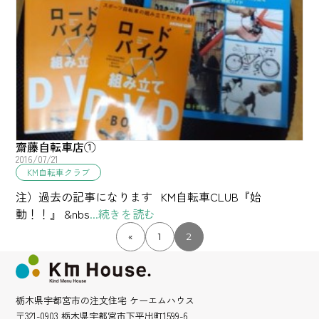
齋藤自転車店①
2016/07/21
KM自転車クラブ
注）過去の記事になります KM自転車CLUB『始
動！！』 &nbs
...続きを読む
«
1
2
栃木県宇都宮市の注文住宅 ケーエムハウス
〒321-0903 栃木県宇都宮市下平出町1599-6