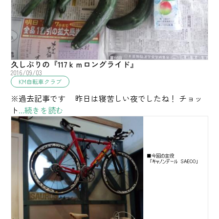
久しぶりの『117ｋｍロングライド』
2016/09/03
KM自転車クラブ
※過去記事です 昨日は寝苦しい夜でしたね！ チョッ
ト
...続きを読む