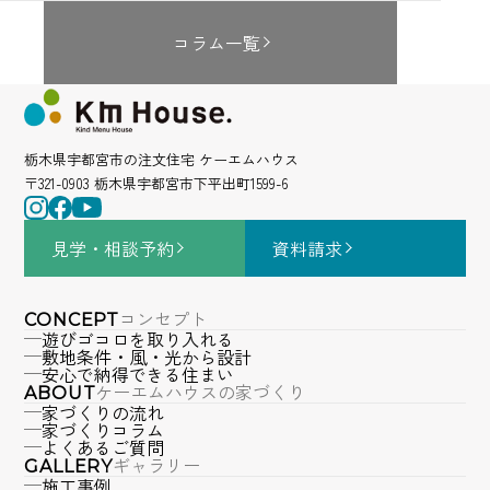
コラム一覧
栃木県宇都宮市の注文住宅 ケーエムハウス
〒321-0903 栃木県宇都宮市下平出町1599-6
見学・相談
予約
資料請求
コンセプト
CONCEPT
遊びゴコロを取り入れる
敷地条件・風・光から設計
安心で納得できる住まい
ケーエムハウスの家づくり
ABOUT
家づくりの流れ
家づくりコラム
よくあるご質問
ギャラリー
GALLERY
施工事例