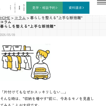
バ
ー
チ
家
コ
ャ
づ
見学・相談
予約
資料請求
施
ン
ル
く
工
セ
モ
り
事
プ
デ
の
例
ト
ル
流
ハ
れ
ウ
ス
COLUMN
HOME
>
コラム
>
暮らしを整える“上手な断捨離”
コラム
暮らしを整える“上手な断捨離”
2026/05/09
「片付けてもなぜかスッキリしない…」
そんな時は、“収納を増やす”前に、今あるモノを見直し
てみることが大切です。