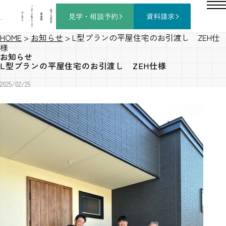
バ
ー
チ
家
コ
ャ
づ
見学・相談
予約
資料請求
施
ン
ル
く
工
セ
モ
り
事
プ
デ
の
例
ト
ル
流
ハ
れ
ウ
ス
NEWS
HOME
>
お知らせ
>
L型プランの平屋住宅のお引渡し ZEH仕
様
お知らせ
L型プランの平屋住宅のお引渡し ZEH仕様
2025/02/25