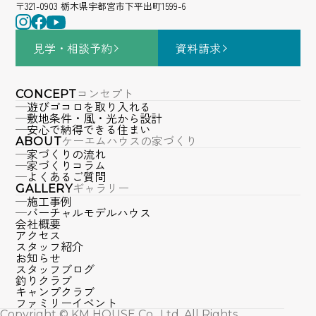
〒321-0903 栃木県宇都宮市下平出町1599-6
見学・相談
予約
資料請求
コンセプト
CONCEPT
遊びゴコロを取り入れる
敷地条件・風・光から設計
安心で納得できる住まい
ケーエムハウスの家づくり
ABOUT
家づくりの流れ
家づくりコラム
よくあるご質問
ギャラリー
GALLERY
施工事例
バーチャルモデルハウス
会社概要
アクセス
スタッフ紹介
お知らせ
スタッフブログ
釣りクラブ
キャンプクラブ
ファミリーイベント
Copyright © KM HOUSE Co., Ltd. All Rights