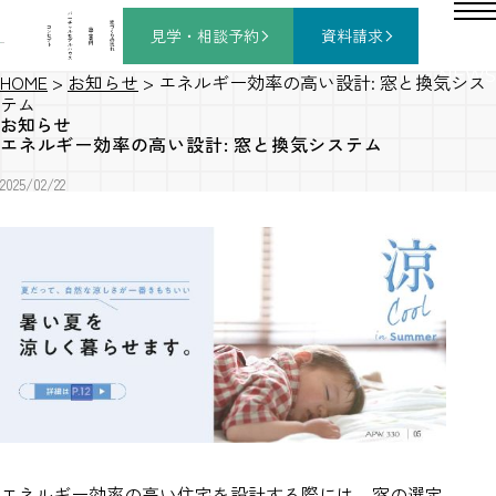
バ
ー
チ
家
コ
ャ
づ
見学・相談
予約
資料請求
施
ン
ル
く
工
セ
モ
り
事
プ
デ
の
例
ト
ル
流
ハ
れ
ウ
ス
NEWS
HOME
>
お知らせ
>
エネルギー効率の高い設計: 窓と換気シス
テム
お知らせ
エネルギー効率の高い設計: 窓と換気システム
2025/02/22
エネルギー効率の高い住宅を設計する際には、窓の選定