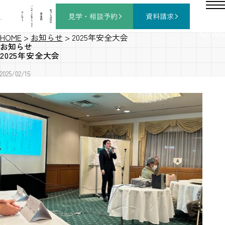
バ
ー
チ
家
コ
ャ
づ
見学・相談
予約
資料請求
施
ン
ル
く
工
セ
モ
り
事
プ
デ
の
例
ト
ル
流
ハ
れ
ウ
ス
NEWS
HOME
>
お知らせ
>
2025年安全大会
お知らせ
2025年安全大会
2025/02/15