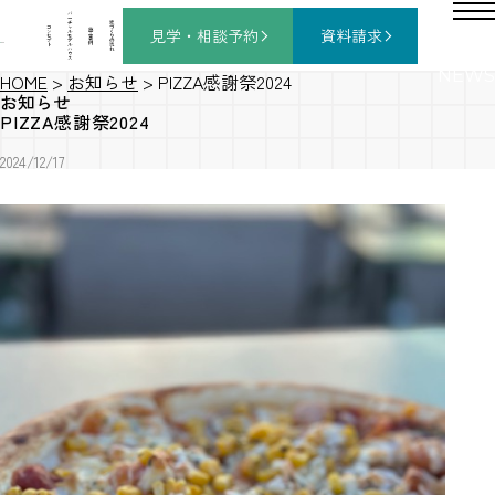
バ
ー
チ
家
コ
ャ
づ
見学・相談
予約
資料請求
施
ン
ル
く
工
セ
モ
り
事
プ
デ
の
例
ト
ル
流
ハ
れ
ウ
ス
NEWS
HOME
>
お知らせ
>
PIZZA感謝祭2024
お知らせ
PIZZA感謝祭2024
2024/12/17