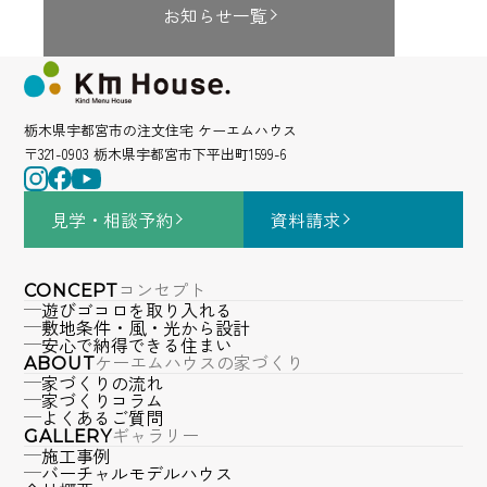
お知らせ一覧
栃木県宇都宮市の注文住宅 ケーエムハウス
〒321-0903 栃木県宇都宮市下平出町1599-6
見学・相談
予約
資料請求
コンセプト
CONCEPT
遊びゴコロを取り入れる
敷地条件・風・光から設計
安心で納得できる住まい
ケーエムハウスの家づくり
ABOUT
家づくりの流れ
家づくりコラム
よくあるご質問
ギャラリー
GALLERY
施工事例
バーチャルモデルハウス