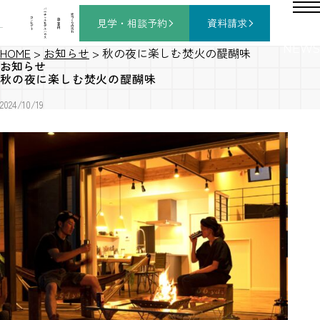
バ
ー
チ
家
コ
ャ
づ
見学・相談
予約
資料請求
施
ン
ル
く
工
セ
モ
り
事
プ
デ
の
例
ト
ル
流
ハ
れ
ウ
ス
NEWS
HOME
>
お知らせ
>
秋の夜に楽しむ焚火の醍醐味
お知らせ
秋の夜に楽しむ焚火の醍醐味
2024/10/19