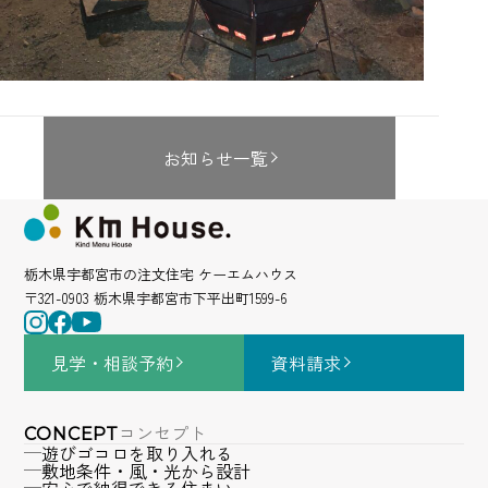
お知らせ一覧
栃木県宇都宮市の注文住宅 ケーエムハウス
〒321-0903 栃木県宇都宮市下平出町1599-6
見学・相談
予約
資料請求
コンセプト
CONCEPT
遊びゴコロを取り入れる
敷地条件・風・光から設計
安心で納得できる住まい