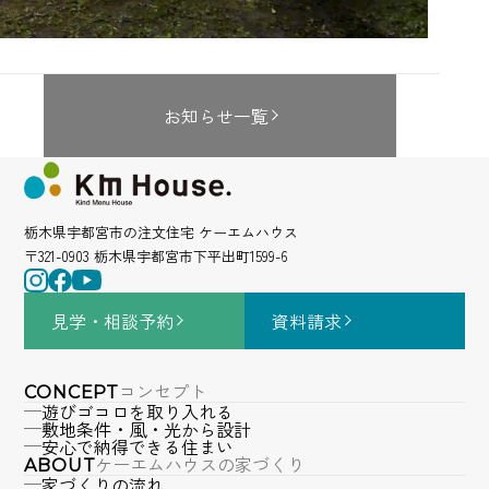
お知らせ一覧
栃木県宇都宮市の注文住宅 ケーエムハウス
〒321-0903 栃木県宇都宮市下平出町1599-6
見学・相談
予約
資料請求
コンセプト
CONCEPT
遊びゴコロを取り入れる
敷地条件・風・光から設計
安心で納得できる住まい
ケーエムハウスの家づくり
ABOUT
家づくりの流れ