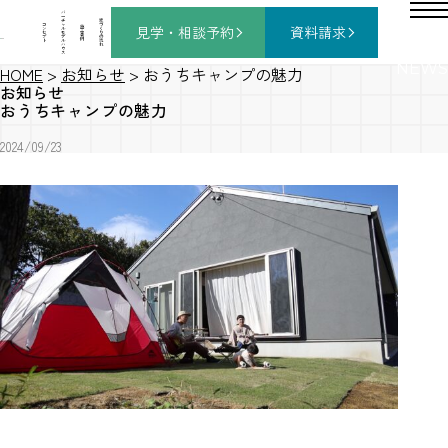
バ
ー
チ
家
コ
ャ
づ
見学・相談
予約
資料請求
施
ン
ル
く
工
セ
モ
り
事
プ
デ
の
例
ト
ル
流
ハ
れ
ウ
ス
NEWS
HOME
>
お知らせ
>
おうちキャンプの魅力
お知らせ
おうちキャンプの魅力
2024/09/23