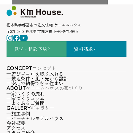
栃木県宇都宮市の注文住宅 ケーエムハウス
〒321-0903 栃木県宇都宮市下平出町1599-6
見学・相談
予約
資料請求
コンセプト
CONCEPT
遊びゴコロを取り入れる
敷地条件・風・光から設計
安心で納得できる住まい
ケーエムハウスの家づくり
ABOUT
家づくりの流れ
家づくりコラム
よくあるご質問
ギャラリー
GALLERY
施工事例
バーチャルモデルハウス
会社概要
アクセス
スタッフ紹介