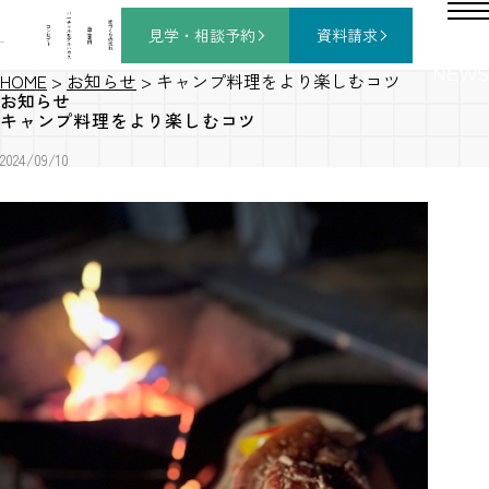
バ
ー
チ
家
コ
ャ
づ
見学・相談
予約
資料請求
施
ン
ル
く
工
セ
モ
り
事
プ
デ
の
例
ト
ル
流
ハ
れ
ウ
ス
NEWS
HOME
>
お知らせ
>
キャンプ料理をより楽しむコツ
お知らせ
キャンプ料理をより楽しむコツ
2024/09/10