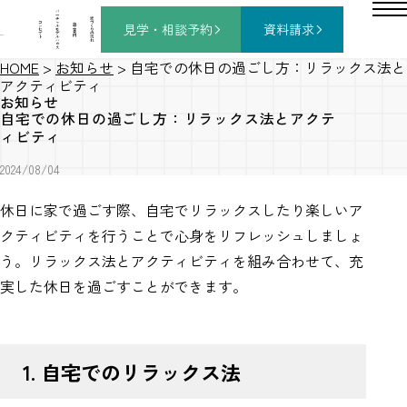
バ
ー
チ
家
コ
ャ
づ
見学・相談
予約
資料請求
施
ン
ル
く
工
セ
モ
り
事
プ
デ
の
例
ト
ル
流
ハ
れ
ウ
ス
NEWS
HOME
>
お知らせ
>
自宅での休日の過ごし方：リラックス法と
アクティビティ
お知らせ
自宅での休日の過ごし方：リラックス法とアクテ
ィビティ
2024/08/04
休日に家で過ごす際、自宅でリラックスしたり楽しいア
クティビティを行うことで心身をリフレッシュしましょ
う。リラックス法とアクティビティを組み合わせて、充
実した休日を過ごすことができます。
1. 自宅でのリラックス法