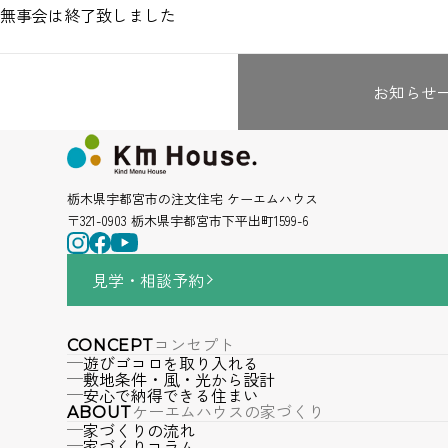
無事会は終了致しました
お知らせ
栃木県宇都宮市の注文住宅 ケーエムハウス
〒321-0903 栃木県宇都宮市下平出町1599-6
見学・相談
予約
コンセプト
CONCEPT
遊びゴコロを取り入れる
敷地条件・風・光から設計
安心で納得できる住まい
ケーエムハウスの家づくり
ABOUT
家づくりの流れ
家づくりコラム