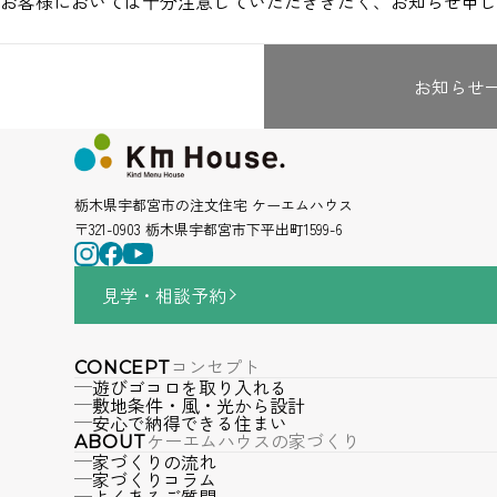
お客様においては十分注意していただききたく、お知らせ申し
お知らせ
栃木県宇都宮市の注文住宅 ケーエムハウス
〒321-0903 栃木県宇都宮市下平出町1599-6
見学・相談
予約
コンセプト
CONCEPT
遊びゴコロを取り入れる
敷地条件・風・光から設計
安心で納得できる住まい
ケーエムハウスの家づくり
ABOUT
家づくりの流れ
家づくりコラム
よくあるご質問