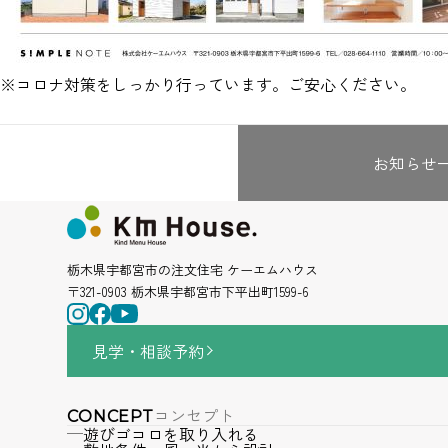
※コロナ対策をしっかり行っています。ご安心ください。
お知らせ
栃木県宇都宮市の注文住宅 ケーエムハウス
〒321-0903 栃木県宇都宮市下平出町1599-6
見学・相談
予約
コンセプト
CONCEPT
遊びゴコロを取り入れる