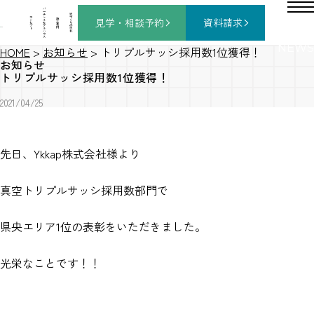
バ
ー
チ
家
コ
ャ
づ
見学・相談
予約
資料請求
施
ン
ル
く
工
セ
モ
り
事
プ
デ
の
例
ト
ル
流
ハ
れ
ウ
ス
NEWS
HOME
>
お知らせ
>
トリプルサッシ採用数1位獲得！
お知らせ
トリプルサッシ採用数1位獲得！
2021/04/25
先日、Ykkap株式会社様より
真空トリプルサッシ採用数部門で
県央エリア1位の表彰をいただきました。
光栄なことです！！