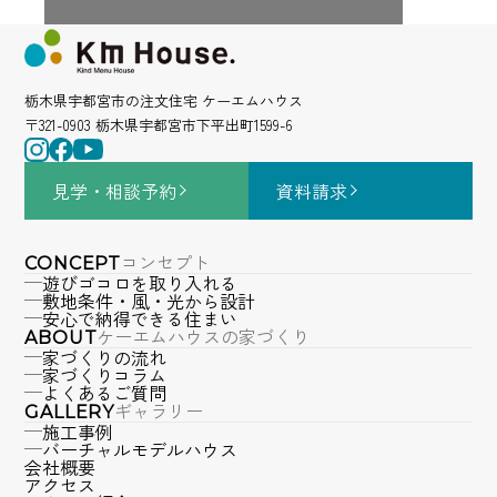
栃木県宇都宮市の注文住宅 ケーエムハウス
〒321-0903 栃木県宇都宮市下平出町1599-6
見学・相談
予約
資料請求
コンセプト
CONCEPT
遊びゴコロを取り入れる
敷地条件・風・光から設計
安心で納得できる住まい
ケーエムハウスの家づくり
ABOUT
家づくりの流れ
家づくりコラム
よくあるご質問
ギャラリー
GALLERY
施工事例
バーチャルモデルハウス
会社概要
アクセス