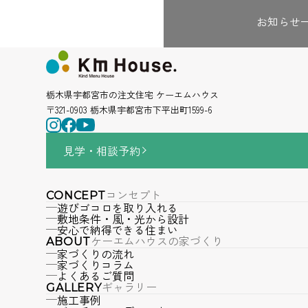
お知らせ
栃木県宇都宮市の注文住宅 ケーエムハウス
〒321-0903 栃木県宇都宮市下平出町1599-6
見学・相談
予約
コンセプト
CONCEPT
遊びゴコロを取り入れる
敷地条件・風・光から設計
安心で納得できる住まい
ケーエムハウスの家づくり
ABOUT
家づくりの流れ
家づくりコラム
よくあるご質問
ギャラリー
GALLERY
施工事例