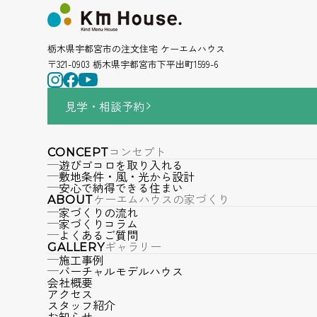
栃木県宇都宮市の注文住宅 ケーエムハウス
〒321-0903 栃木県宇都宮市下平出町1599-6
見学・相談
予約
コンセプト
CONCEPT
遊びゴコロを取り入れる
敷地条件・風・光から設計
安心で納得できる住まい
ケーエムハウスの家づくり
ABOUT
家づくりの流れ
家づくりコラム
よくあるご質問
ギャラリー
GALLERY
施工事例
バーチャルモデルハウス
会社概要
アクセス
スタッフ紹介
お知らせ