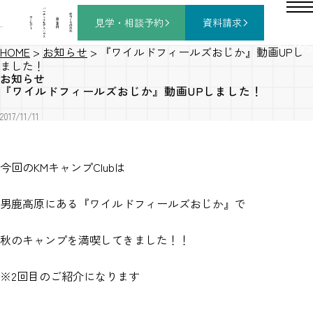
バ
ー
チ
家
コ
ャ
づ
見学・相談
予約
資料請求
施
ン
ル
く
工
セ
モ
り
事
プ
デ
の
例
ト
ル
流
ハ
れ
ウ
ス
NEWS
HOME
>
お知らせ
>
『ワイルドフィールズおじか』動画UPし
ました！
お知らせ
『ワイルドフィールズおじか』動画UPしました！
2017/11/11
今回のKMキャンプClubは
男鹿高原にある『ワイルドフィールズおじか』で
秋のキャンプを満喫してきました！！
※2回目のご紹介になります