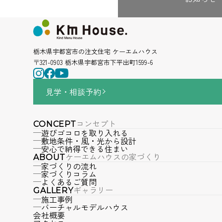
栃木県宇都宮市の注文住宅 ケーエムハウス
〒321-0903 栃木県宇都宮市下平出町1599-6
見学・相談
予約
コンセプト
CONCEPT
遊びゴコロを取り入れる
敷地条件・風・光から設計
安心で納得できる住まい
ケーエムハウスの家づくり
ABOUT
家づくりの流れ
家づくりコラム
よくあるご質問
ギャラリー
GALLERY
施工事例
バーチャルモデルハウス
会社概要