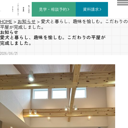
バ
ー
チ
家
コ
ャ
づ
見学・相談
予約
資料請求
施
ン
ル
く
工
セ
モ
り
事
プ
デ
の
例
ト
ル
流
ハ
れ
ウ
ス
NEWS
HOME
>
お知らせ
>
愛犬と暮らし、趣味を愉しむ。こだわりの
平屋が完成しました。
お知らせ
愛犬と暮らし、趣味を愉しむ。こだわりの平屋が
完成しました。
2026/06/21