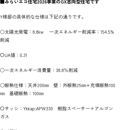
■みらいエコ住宅2026事業のGX志向型住宅です
Y様邸の具体的な仕様は下記の通りです。
○太陽光発電：8.8kw 一次エネルギー削減率：154.5%
削減
〇UA値：0.31
○一次エネルギー消費量：38.8％削減
○断熱仕様：天井200㎜ 壁：外断熱25㎜+充填断熱100
㎜ 基礎断熱：100㎜
〇サッシ：Ykkap:APW330 樹脂スペーサー＋アルゴン
ガス