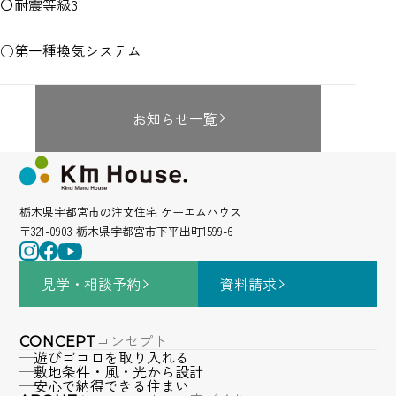
〇耐震等級3
○第一種換気システム
お知らせ一覧
栃木県宇都宮市の注文住宅 ケーエムハウス
〒321-0903 栃木県宇都宮市下平出町1599-6
見学・相談
予約
資料請求
コンセプト
CONCEPT
遊びゴコロを取り入れる
敷地条件・風・光から設計
安心で納得できる住まい