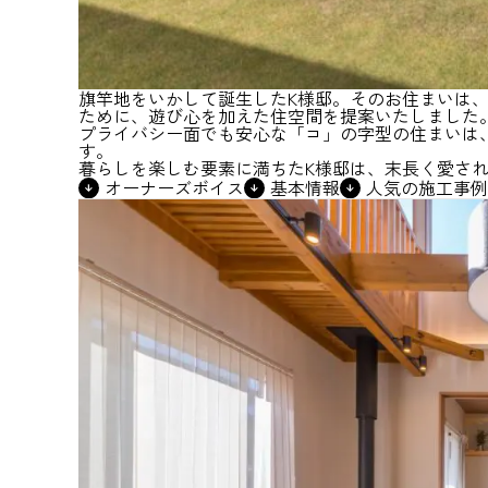
旗竿地をいかして誕生したK様邸。そのお住まいは
ために、遊び心を加えた住空間を提案いたしました
プライバシー面でも安心な「コ」の字型の住まいは
す。
暮らしを楽しむ要素に満ちたK様邸は、末長く愛さ
オーナーズボイス
基本情報
人気の施工事例