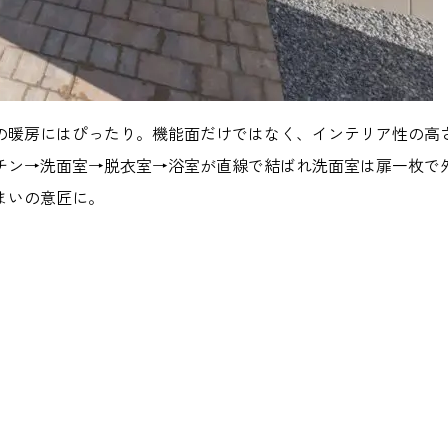
の暖房にはぴったり。機能面だけではなく、インテリア性の高
チン→洗面室→脱衣室→浴室が直線で結ばれ洗面室は扉一枚で
まいの意匠に。