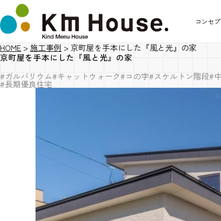
コンセプ
HOME
>
施工事例
>
京町屋を手本にした『風と光』の家
京町屋を手本にした『風と光』の家
#ガルバリウム
#キャットウォーク
#コの字
#スケルトン階段
#
#長期優良住宅