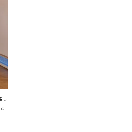
差し
こと