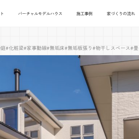
ト
バーチャルモデルハウス
施工事例
家づくりの流れ
中庭
#化粧梁
#家事動線
#無垢床
#無垢板張り
#物干しスペース
#