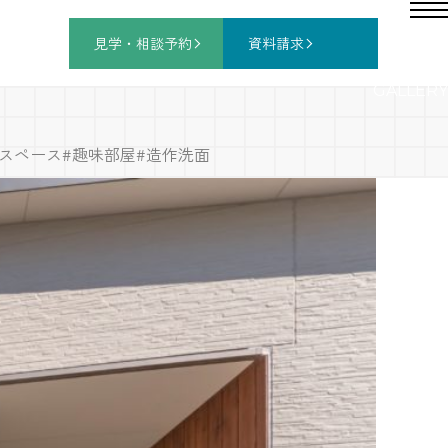
見学・相談
予約
資料請求
GALLERY
畳スペース
#趣味部屋
#造作洗面