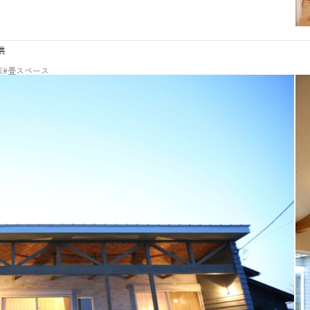
供
床
#畳スペース