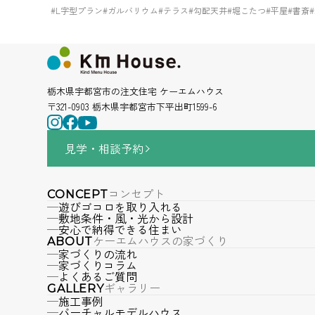
#L字型プラン
#ガルバリウム
#テラス
#勾配天井
#堀こたつ
#平屋
#書斎
栃木県宇都宮市の注文住宅 ケーエムハウス
〒321-0903 栃木県宇都宮市下平出町1599-6
見学・相談
予約
コンセプト
CONCEPT
遊びゴコロを取り入れる
敷地条件・風・光から設計
安心で納得できる住まい
ケーエムハウスの家づくり
ABOUT
家づくりの流れ
家づくりコラム
よくあるご質問
ギャラリー
GALLERY
施工事例
バーチャルモデルハウス