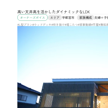
高い天井高を活かしたダイナミックなLDK
エリア
宇都宮市
家族構成
夫婦＋子
オーナーズボイス
#L型プラン
#ウッドデッキ
#吹き抜け
#堀こたつ
#家事動線
#平屋
#無垢