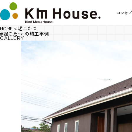
コンセプ
HOME
>
堀こたつ
#堀こたつ の施工事例
GALLERY