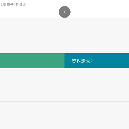
#木製格子
#見せ梁
1
資料請求