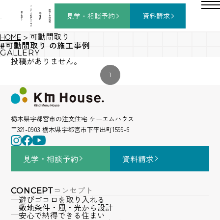
バ
ー
チ
家
コ
ャ
づ
見学・相談
予約
資料請求
施
ン
ル
く
工
セ
モ
り
事
プ
デ
の
例
ト
ル
流
ハ
れ
ウ
ス
HOME
>
可動間取り
#可動間取り の施工事例
GALLERY
投稿がありません。
1
栃木県宇都宮市の注文住宅 ケーエムハウス
〒321-0903 栃木県宇都宮市下平出町1599-6
見学・相談
予約
資料請求
コンセプト
CONCEPT
遊びゴコロを取り入れる
敷地条件・風・光から設計
安心で納得できる住まい