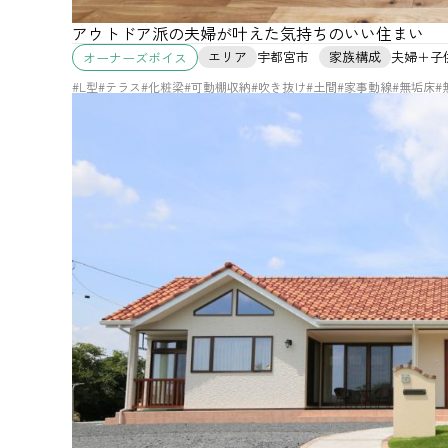
アウトドア派の夫婦が叶えた気持ちのいい住まい
エリア
宇都宮市
家族構成
夫婦＋子
オーナーズボイス
#L型
#テラス
#化粧梁
#可動棚収納
#吹き抜け
#土間
#家事動線
#無垢床
#