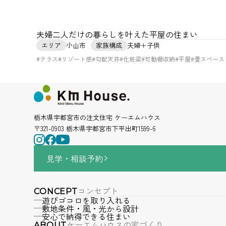
夫婦二人だけの暮らしを叶えた平屋の住まい
エリア
小山市
家族構成
夫婦＋子供
#テラス
#リゾート感
#勾配天井
#化粧梁
#可動棚収納
#平屋
#畳スペース
栃木県宇都宮市の注文住宅 ケーエムハウス
〒321-0903 栃木県宇都宮市下平出町1599-6
見学・相談
予約
コンセプト
CONCEPT
遊びゴコロを取り入れる
敷地条件・風・光から設計
安心で納得できる住まい
ケーエムハウスの家づくり
ABOUT