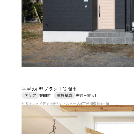
平屋のL型プラン｜笠間市
エリア
笠間市
家族構成
夫婦+愛犬1
#L型
#ウッドデッキ
#ペットスペース
#可動棚収納
#平屋