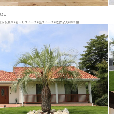
供2人
無垢板張り
#物干しスペース
#畳スペース
#造作家具
#飾り棚