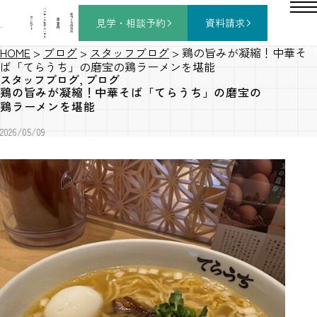
バ
ー
チ
家
コ
ャ
づ
見学・相談
予約
資料請求
施
ン
ル
く
工
セ
モ
り
事
プ
デ
の
例
ト
ル
流
ハ
れ
ウ
ス
BLOG
HOME
>
ブログ
>
スタッフブログ
>
鶏の旨みが凝縮！中華そ
ば「てらうち」の磨宝の鶏ラーメンを堪能
スタッフブログ
,
ブログ
鶏の旨みが凝縮！中華そば「てらうち」の磨宝の
鶏ラーメンを堪能
2026/05/09