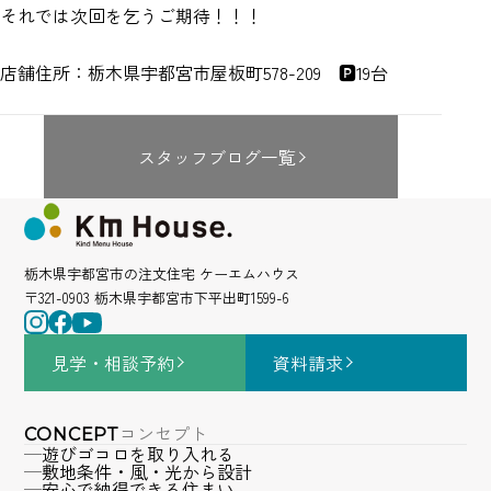
それでは次回を乞うご期待！！！
店舗住所：栃木県宇都宮市屋板町578-209 🅿19台
スタッフブログ一覧
栃木県宇都宮市の注文住宅 ケーエムハウス
〒321-0903 栃木県宇都宮市下平出町1599-6
見学・相談
予約
資料請求
コンセプト
CONCEPT
遊びゴコロを取り入れる
敷地条件・風・光から設計
安心で納得できる住まい