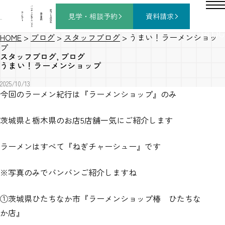
バ
ー
チ
家
コ
ャ
づ
見学・相談
予約
資料請求
施
ン
ル
く
工
セ
モ
り
事
プ
デ
の
例
ト
ル
流
ハ
れ
ウ
ス
BLOG
HOME
>
ブログ
>
スタッフブログ
>
うまい！ラーメンショッ
プ
スタッフブログ
,
ブログ
うまい！ラーメンショップ
2025/10/13
今回のラーメン紀行は『ラーメンショップ』のみ
茨城県と栃木県のお店5店舗一気にご紹介します
ラーメンはすべて『ねぎチャーシュー』です
※写真のみでバンバンご紹介しますね
①茨城県ひたちなか市『ラーメンショップ椿 ひたちな
か店』