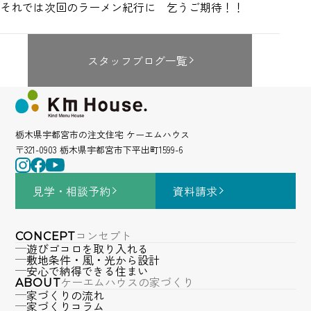
それでは次回のラーメン紀行に 乞うご期待！！
スタッフブログ一覧
栃木県宇都宮市の注文住宅 ケーエムハウス
〒321-0903 栃木県宇都宮市下平出町1599-6
見学・相談
予約
資料請求
コンセプト
CONCEPT
遊びゴコロを取り入れる
敷地条件・風・光から設計
安心で納得できる住まい
ケーエムハウスの家づくり
ABOUT
家づくりの流れ
家づくりコラム