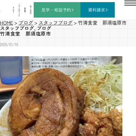
バ
ー
チ
家
コ
ャ
づ
見学・相談
予約
資料請求
施
ン
ル
く
工
セ
モ
り
事
プ
デ
の
例
ト
ル
流
ハ
れ
ウ
ス
BLOG
HOME
>
ブログ
>
スタッフブログ
>
竹清食堂 那須塩原市
スタッフブログ
,
ブログ
竹清食堂 那須塩原市
2025/01/19