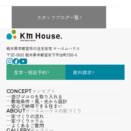
スタッフブログ一覧
栃木県宇都宮市の注文住宅 ケーエムハウス
〒321-0903 栃木県宇都宮市下平出町1599-6
見学・相談
予約
資料請求
コンセプト
CONCEPT
遊びゴコロを取り入れる
敷地条件・風・光から設計
安心で納得できる住まい
ケーエムハウスの家づくり
ABOUT
家づくりの流れ
家づくりコラム
よくあるご質問
ギャラリー
GALLERY