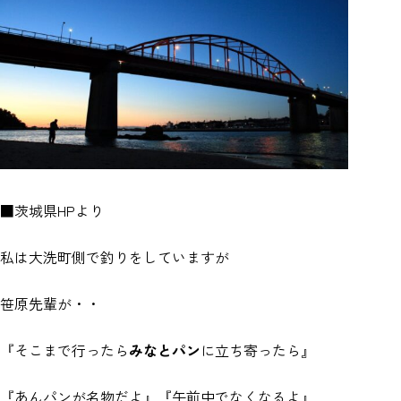
■茨城県HPより
私は大洗町側で釣りをしていますが
笹原先輩が・・
『そこまで行ったら
みなとパン
に立ち寄ったら』
『あんパンが名物だよ』『午前中でなくなるよ』