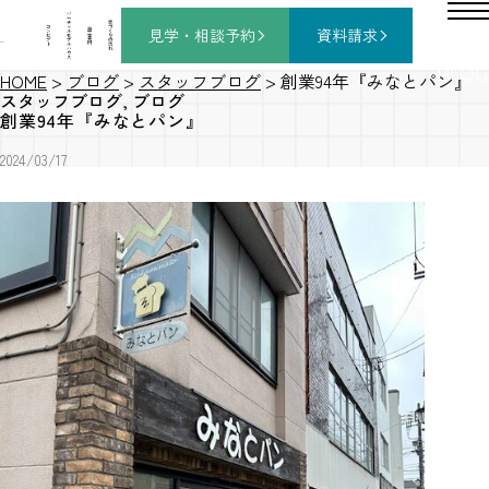
バ
ー
チ
家
コ
ャ
づ
見学・相談
予約
資料請求
施
ン
ル
く
工
セ
モ
り
事
プ
デ
の
例
ト
ル
流
ハ
れ
ウ
ス
BLOG
HOME
>
ブログ
>
スタッフブログ
>
創業94年『みなとパン』
スタッフブログ
,
ブログ
創業94年『みなとパン』
2024/03/17