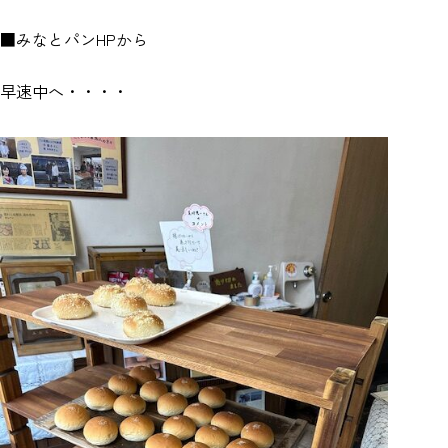
■みなとパンHPから
早速中へ・・・・