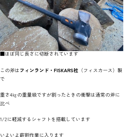
■ほぼ同じ長さに切断されています
この斧は
フィンランド・FISKARS社
（フィスカース）製
で
重さ4㎏の重量級ですが割ったときの衝撃は通常の斧に
比べ
1/2に軽減するシャフトを搭載しています
いよいよ薪割作業に入ります