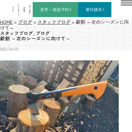
バ
ー
チ
家
コ
ャ
づ
見学・相談
予約
資料請求
施
ン
ル
く
工
セ
モ
り
事
プ
デ
の
例
ト
ル
流
ハ
れ
ウ
ス
BLOG
HOME
>
ブログ
>
スタッフブログ
>
薪割 ～次のシーズンに向
けて～
スタッフブログ
,
ブログ
薪割 ～次のシーズンに向けて～
2023/04/01