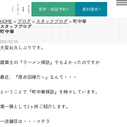
バ
ー
チ
家
コ
ャ
づ
見学・相談
予約
資料請求
施
ン
ル
く
工
セ
モ
り
事
プ
デ
の
例
ト
ル
流
ハ
れ
ウ
ス
BLOG
HOME
>
ブログ
>
スタッフブログ
>
町中華
スタッフブログ
町中華
2023/02/05
大変お久しぶりです。
建築士の『ラーメン探訪』でもよかったのですが
最近、『原点回帰だ～』なんて・・・
ということで『町中華探訪』を時々しています。
第一弾として2ヶ所ご紹介します。
一店舗目は・・・コチラ