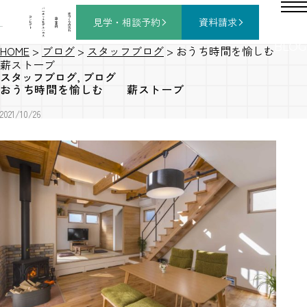
バ
ー
チ
家
コ
ャ
づ
見学・相談
予約
資料請求
施
ン
ル
く
工
セ
モ
り
事
プ
デ
の
例
ト
ル
流
ハ
れ
ウ
ス
BLOG
HOME
>
ブログ
>
スタッフブログ
>
おうち時間を愉しむ
薪ストーブ
スタッフブログ
,
ブログ
おうち時間を愉しむ 薪ストーブ
2021/10/26