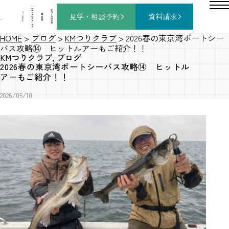
バ
ー
チ
家
コ
ャ
づ
見学・相談
予約
資料請求
施
ン
ル
く
工
セ
モ
り
事
プ
デ
の
例
ト
ル
流
ハ
れ
ウ
ス
BLOG
HOME
>
ブログ
>
KMつりクラブ
>
2026春の東京湾ボートシー
バス攻略⑭ ヒットルアーもご紹介！！
KMつりクラブ
,
ブログ
2026春の東京湾ボートシーバス攻略⑭ ヒットル
アーもご紹介！！
2026/05/10