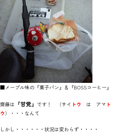
■メープル味の『菓子パン』＆『BOSSコーヒー』
『甘党』
齋藤は
です！ （サイ
トウ
は アマ
ト
ウ
）・・・なんて
しかし・・・・・・状況は変わらず・・・・