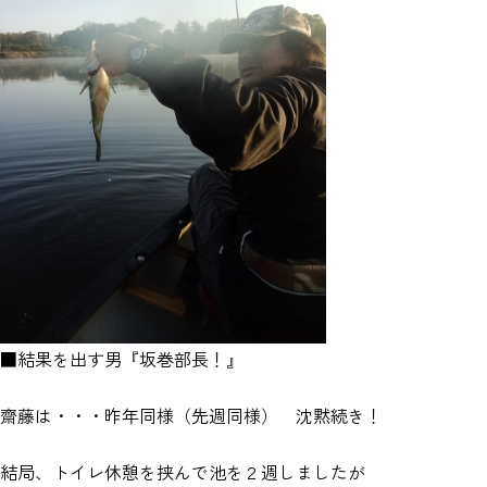
■結果を出す男『坂巻部長！』
齋藤は・・・昨年同様（先週同様） 沈黙続き！
結局、トイレ休憩を挟んで池を２週しましたが