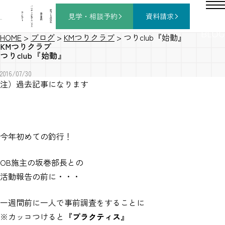
バ
ー
チ
家
コ
ャ
づ
見学・相談
予約
資料請求
施
ン
ル
く
工
セ
モ
り
事
プ
デ
の
例
ト
ル
流
ハ
れ
ウ
ス
BLOG
HOME
>
ブログ
>
KMつりクラブ
>
つりclub『始動』
KMつりクラブ
つりclub『始動』
2016/07/30
注）過去記事になります
今年初めての釣行！
OB施主の坂巻部長との
活動報告の前に・・・
一週間前に一人で事前調査をすることに
※カッコつけると
『プラクティス』