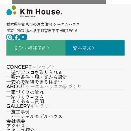
栃木県宇都宮市の注文住宅 ケーエムハウス
〒321-0903 栃木県宇都宮市下平出町1599-6
見学・相談
予約
資料請求
コンセプト
CONCEPT
遊びゴコロを取り入れる
敷地条件・風・光から設計
安心で納得できる住まい
ケーエムハウスの家づくり
ABOUT
家づくりの流れ
家づくりコラム
よくあるご質問
ギャラリー
GALLERY
施工事例
バーチャルモデルハウス
会社概要
アクセス
スタッフ紹介