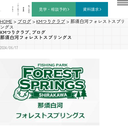
バ
ー
チ
家
コ
ャ
づ
見学・相談
予約
資料請求
施
ン
ル
く
工
セ
モ
り
事
プ
デ
の
例
ト
ル
流
ハ
れ
ウ
ス
BLOG
HOME
>
ブログ
>
KMつりクラブ
>
那須白河フォレストスプリ
ングス
KMつりクラブ
,
ブログ
那須白河フォレストスプリングス
2024/06/17