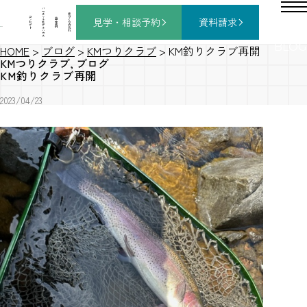
バ
ー
チ
家
コ
ャ
づ
見学・相談
予約
資料請求
施
ン
ル
く
工
セ
モ
り
事
プ
デ
の
例
ト
ル
流
ハ
れ
ウ
ス
BLOG
HOME
>
ブログ
>
KMつりクラブ
>
KM釣りクラブ再開
KMつりクラブ
,
ブログ
KM釣りクラブ再開
2023/04/23