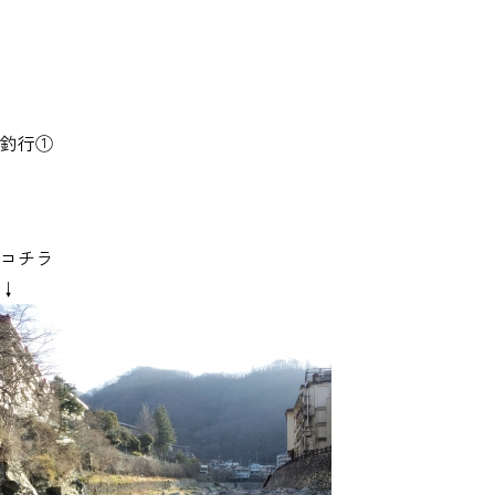
釣行①
コチラ
↓