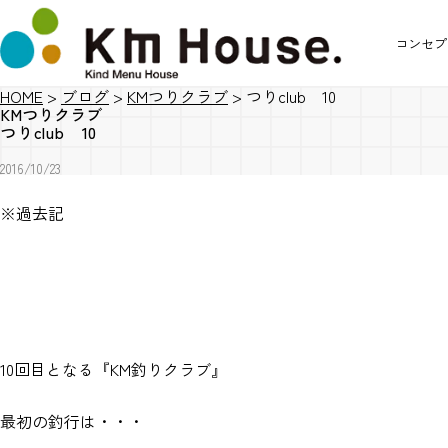
コンセプ
HOME
>
ブログ
>
KMつりクラブ
>
つりclub 10
KMつりクラブ
つりclub 10
2016/10/23
※過去記
10回目となる『KM釣りクラブ』
最初の釣行は・・・