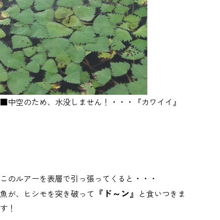
■中空のため、水没しません！・・・『カワイイ』
このルアーを表層で引っ張ってくると・・・
『ド～ン』
魚が、ヒシモを突き破って
と食いつきま
す！