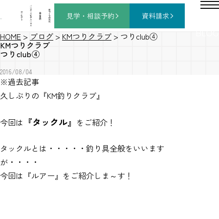
バ
ー
チ
家
コ
ャ
づ
見学・相談
予約
資料請求
施
ン
ル
く
工
セ
モ
り
事
プ
デ
の
例
ト
ル
流
ハ
れ
ウ
ス
BLOG
HOME
>
ブログ
>
KMつりクラブ
>
つりclub④
KMつりクラブ
つりclub④
2016/08/04
※過去記事
久しぶりの『KM釣りクラブ』
『タックル』
今回は
をご紹介！
タックルとは・・・・・釣り具全般をいいます
が・・・・
今回は『ルアー』をご紹介しま～す！