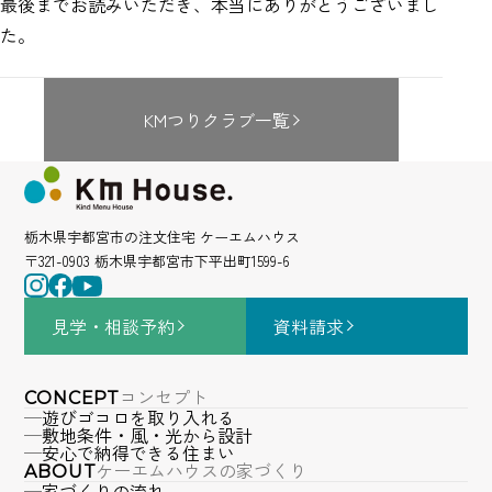
最後までお読みいただき、本当にありがとうございまし
た。
KMつりクラブ一覧
栃木県宇都宮市の注文住宅 ケーエムハウス
〒321-0903 栃木県宇都宮市下平出町1599-6
見学・相談
予約
資料請求
コンセプト
CONCEPT
遊びゴコロを取り入れる
敷地条件・風・光から設計
安心で納得できる住まい
ケーエムハウスの家づくり
ABOUT
家づくりの流れ