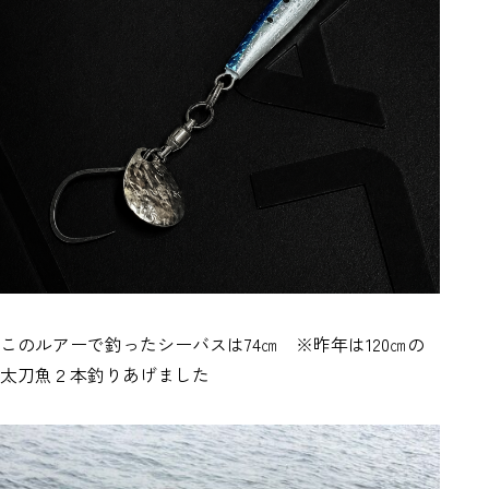
このルアーで釣ったシーバスは74㎝ ※昨年は120㎝の
太刀魚２本釣りあげました