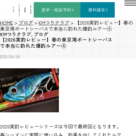
バ
ー
チ
家
コ
ャ
づ
見学・相談
予約
資料請求
施
ン
ル
く
工
セ
モ
り
事
プ
デ
の
例
ト
ル
流
ハ
れ
ウ
ス
BLOG
HOME
>
ブログ
>
KMつりクラブ
>
【2026実釣レビュー】春の
東京湾ボートシーバスで本当に釣れた爆釣ルアー④
KMつりクラブ
,
ブログ
【2026実釣レビュー】春の東京湾ボートシーバス
で本当に釣れた爆釣ルアー④
2026/06/06
2026実釣レビューシリーズは今回で最終回となります。
春シーズンに実際に使い込み、釣果を出してくれたルア