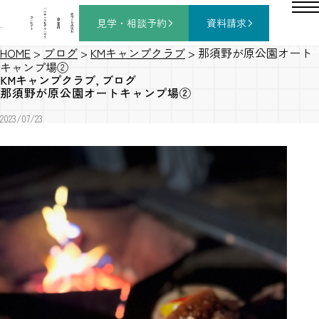
バ
ー
チ
家
コ
ャ
づ
見学・相談
予約
資料請求
施
ン
ル
く
工
セ
モ
り
事
プ
デ
の
例
ト
ル
流
ハ
れ
ウ
ス
BLOG
HOME
>
ブログ
>
KMキャンプクラブ
>
那須野が原公園オート
キャンプ場②
KMキャンプクラブ
,
ブログ
那須野が原公園オートキャンプ場②
2023/07/23