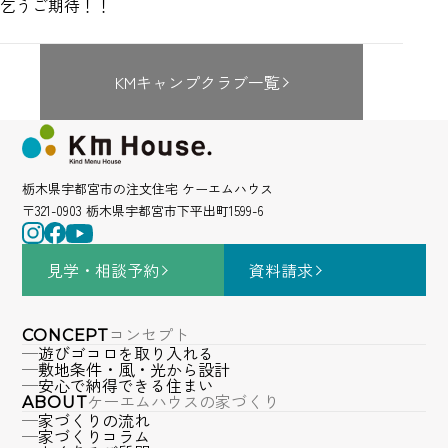
乞うご期待！！
KMキャンプクラブ一覧
栃木県宇都宮市の注文住宅 ケーエムハウス
〒321-0903 栃木県宇都宮市下平出町1599-6
見学・相談
予約
資料請求
コンセプト
CONCEPT
遊びゴコロを取り入れる
敷地条件・風・光から設計
安心で納得できる住まい
ケーエムハウスの家づくり
ABOUT
家づくりの流れ
家づくりコラム