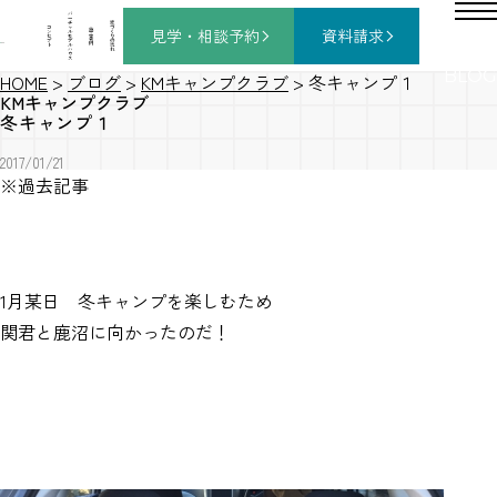
バ
ー
チ
家
コ
ャ
づ
見学・相談
予約
資料請求
施
ン
ル
く
工
セ
モ
り
事
プ
デ
の
例
ト
ル
流
ハ
れ
ウ
ス
BLOG
HOME
>
ブログ
>
KMキャンプクラブ
>
冬キャンプ１
KMキャンプクラブ
冬キャンプ１
2017/01/21
※過去記事
1月某日 冬キャンプを楽しむため
関君と鹿沼に向かったのだ！