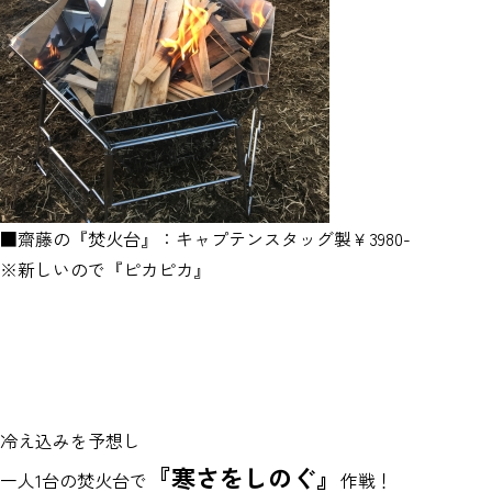
■齋藤の『焚火台』：キャプテンスタッグ製￥3980-
※新しいので『ピカピカ』
冷え込みを予想し
『寒さをしのぐ』
一人1台の焚火台で
作戦！