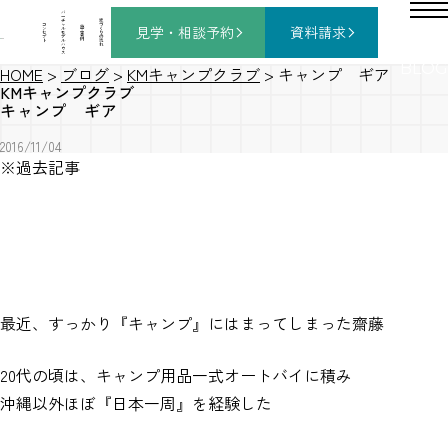
バ
ー
チ
家
コ
ャ
づ
見学・相談
予約
資料請求
施
ン
ル
く
工
セ
モ
り
事
プ
デ
の
例
ト
ル
流
ハ
れ
ウ
ス
BLOG
HOME
>
ブログ
>
KMキャンプクラブ
>
キャンプ ギア
KMキャンプクラブ
キャンプ ギア
2016/11/04
※過去記事
最近、すっかり『キャンプ』にはまってしまった齋藤
20代の頃は、キャンプ用品一式オートバイに積み
沖縄以外ほぼ『日本一周』を経験した