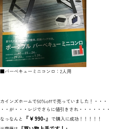
■バーベキューミニコンロ：2人用
カインズホームで50％offで売っていました！・・・
・・が・・・レジでさらに値引きされ・・・・・・・
『￥990-』
なっなんと
で購入に成功！！！！！
『買い物上手です！』
※齋藤は