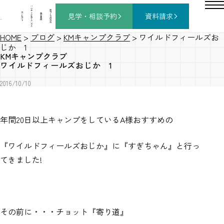
バ
ー
チ
家
コ
ャ
づ
見学・相談
予約
資料請求
施
ン
ル
く
工
セ
モ
り
事
プ
デ
の
例
ト
ル
流
ハ
れ
ウ
ス
BLOG
HOME
>
ブログ
>
KMキャンプクラブ
>
ワイルドフィールズお
じか 1
KMキャンプクラブ
ワイルドフィールズおじか 1
2016/10/10
年間20日以上キャンプをしているA様おすすめの
『ワイルドフィールズおじか』に『すぎちゃん』と行っ
てきました!
その前に・・・チョット『寄り道』